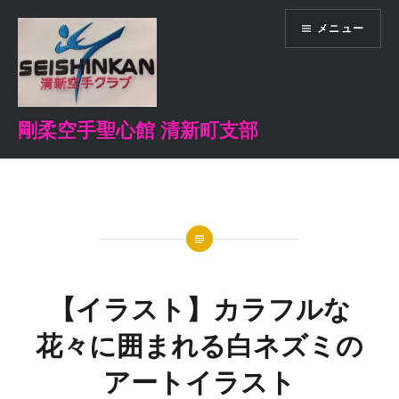
コ
メニュー
ン
テ
ン
ツ
へ
剛柔空手聖心館 清新町支部
ス
キ
ッ
プ
【イラスト】カラフルな
花々に囲まれる白ネズミの
アートイラスト