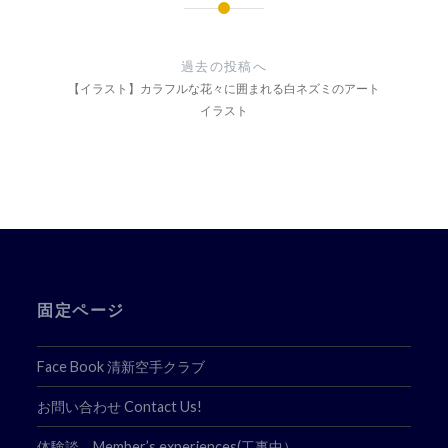
投
稿
過去の投稿へ
ナ
【イラスト】カラフルな花々に囲まれる白ネズミのアート
イラスト
ビ
ゲ
ー
シ
ョ
ン
固定ページ
Face Book 清新空手クラブ
お問い合わせ Contact Us!
体験談 Member’s experiences(工事中）