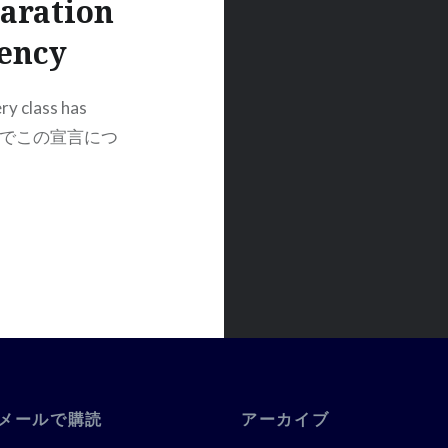
ration
gency
lass has
にニュースでこの宣言につ
メールで購読
アーカイブ