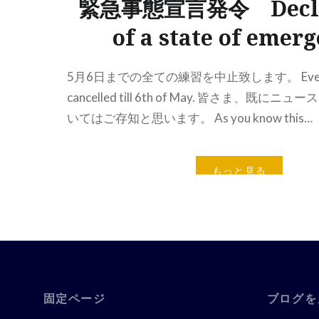
緊急事態宣言発令 Decla
of a state of emer
5月6日までの全ての練習を中止致します。 Every c
cancelled till 6th of May. 皆さま、既
いてはご存知と思います。 As you know this…
もっと見る
固定ページ
ブログを