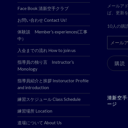
メールア
Face Book 清新空手クラブ
ば、更新
お問い合わせ Contact Us!
10人の購
体験談 Member’s experiences(工事
中）
メ
ー
入会までの流れ How to join us
ル
ア
指導員の独り言 Instructor’s
購読
ド
Monology
レ
ス
指導員紹介と挨拶 Instoructor Profile
and introduction
清新空手
練習スケジュール Class Schedule
ージ
練習場所 Location
道場について About Us