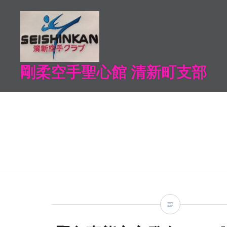
コ
ン
テ
ン
ツ
剛柔空手聖心館 清新町支部
へ
ス
キ
ッ
プ