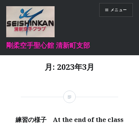
コ
メニュー
ン
テ
ン
ツ
へ
剛柔空手聖心館 清新町支部
ス
キ
月:
2023年3月
ッ
プ
練習の様子 At the end of the class