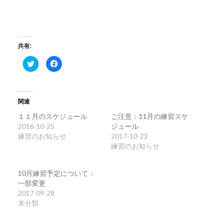
共有:
ク
Facebook
リ
で
ッ
共
ク
有
し
す
て
る
Twitter
に
関連
で
は
共
ク
有
リ
１１月のスケジュール
ご注意：11月の練習スケ
(新
ッ
2016-10-25
ジュール
し
ク
い
し
練習のお知らせ
2017-10-23
ウ
て
ィ
く
練習のお知らせ
ン
だ
ド
さ
ウ
い
で
(新
10月練習予定について：
開
し
き
い
一部変更
ま
ウ
2017-09-28
す)
ィ
ン
未分類
ド
ウ
で