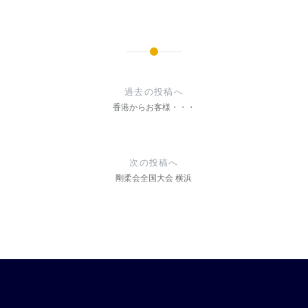
開
き
ま
す)
投
稿
過去の投稿へ
ナ
香港からお客様・・・
ビ
ゲ
次の投稿へ
ー
剛柔会全国大会 横浜
シ
ョ
ン