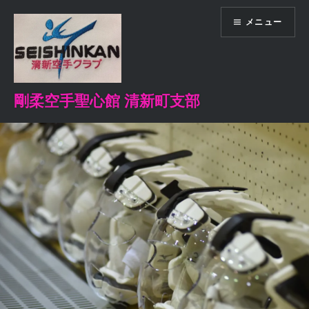
コ
メニュー
ン
テ
ン
ツ
へ
剛柔空手聖心館 清新町支部
ス
キ
ッ
プ