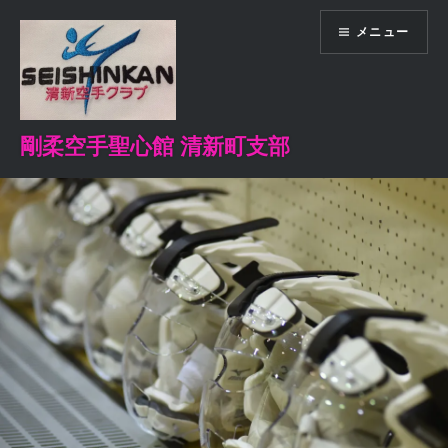
コ
メニュー
ン
テ
ン
ツ
へ
剛柔空手聖心館 清新町支部
ス
キ
ッ
プ