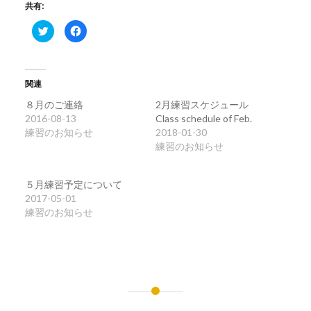
共有:
ク
Facebook
リ
で
ッ
共
ク
有
し
す
て
る
Twitter
に
関連
で
は
共
ク
有
リ
８月のご連絡
2月練習スケジュール
(新
ッ
2016-08-13
Class schedule of Feb.
し
ク
い
し
練習のお知らせ
2018-01-30
ウ
て
ィ
く
練習のお知らせ
ン
だ
ド
さ
ウ
い
で
(新
５月練習予定について
開
し
き
い
2017-05-01
ま
ウ
練習のお知らせ
す)
ィ
ン
ド
ウ
で
開
き
ま
す)
投