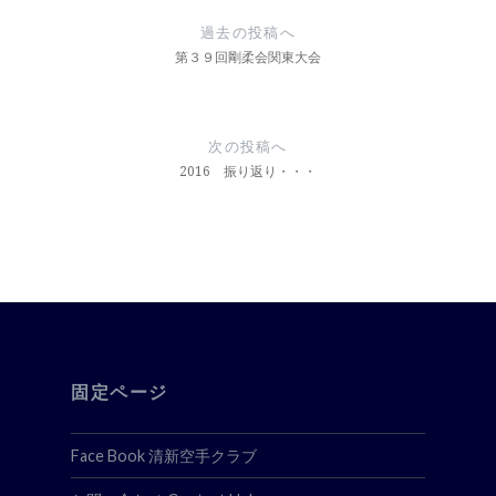
稿
過去の投稿へ
ナ
第３９回剛柔会関東大会
ビ
ゲ
次の投稿へ
ー
2016 振り返り・・・
シ
ョ
ン
固定ページ
Face Book 清新空手クラブ