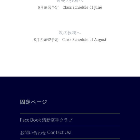
過去の投稿へ
ナ
6月練習予定 Class schedule of June
ビ
ゲ
次の投稿へ
ー
8月の練習予定 Class Schedule of August
シ
ョ
ン
固定ページ
Face Book 清新空手クラブ
お問い合わせ Contact Us!