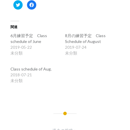
ク
Facebook
リ
で
ッ
共
ク
有
し
す
て
る
Twitter
に
関連
で
は
共
ク
有
リ
6月練習予定 Class
8月の練習予定 Class
(新
ッ
schedule of June
Schedule of August
し
ク
い
し
2019-05-22
2019-07-24
ウ
て
ィ
く
未分類
未分類
ン
だ
ド
さ
ウ
い
で
(新
Class schedule of Aug.
開
し
き
い
2018-07-21
ま
ウ
未分類
す)
ィ
ン
ド
ウ
で
開
き
ま
す)
投
稿