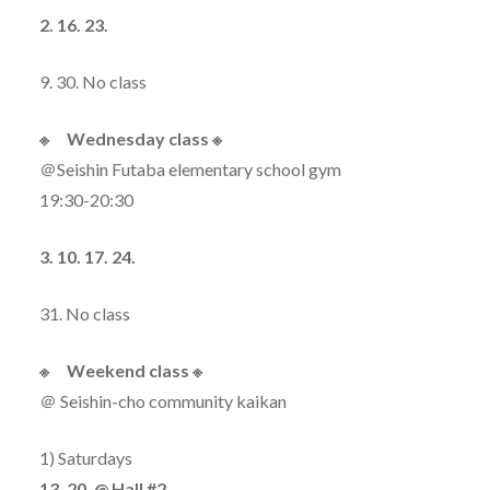
2. 16. 23.
9. 30. No class
※ Wednesday class ※
＠Seishin Futaba elementary school gym
19:30-20:30
3. 10. 17. 24.
31. No class
※ Weekend class ※
＠ Seishin-cho community kaikan
1) Saturdays
13. 20. @ Hall #2