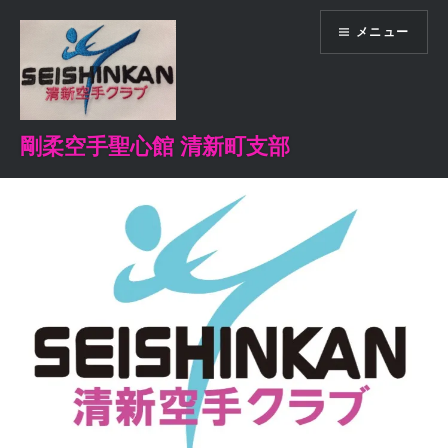
コ
メニュー
ン
テ
ン
ツ
へ
剛柔空手聖心館 清新町支部
ス
キ
ッ
プ