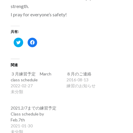
strength.
I pray for everyone’s safety!
共有:
ク
Facebook
リ
で
ッ
共
ク
有
し
す
て
る
Twitter
に
関連
で
は
共
ク
有
リ
３月練習予定 March
８月のご連絡
(新
ッ
class schedule
2016-08-13
し
ク
い
し
2022-02-27
練習のお知らせ
ウ
て
ィ
く
未分類
ン
だ
ド
さ
ウ
い
で
(新
2021.2/7までの練習予定
開
し
き
い
Class schedule by
ま
ウ
Feb.7th
す)
ィ
ン
2021-01-30
ド
ウ
未分類