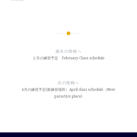
で
開
き
ま
す)
投
稿
過去の投稿へ
ナ
２月の練習予定 February Class schedule
ビ
ゲ
次の投稿へ
ー
4月の練習予定(新練習場所）April class schedule（New
paractice place)
シ
ョ
ン