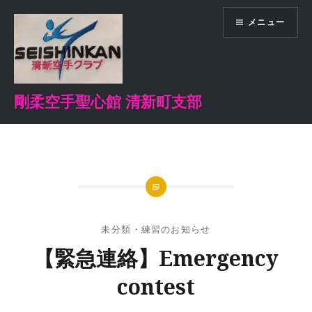
コ
メニュー
ン
テ
ン
ツ
へ
剛柔空手聖心館 清新町支部
ス
キ
ッ
プ
未分類
・
練習のお知らせ
【緊急連絡】Emergency
contest