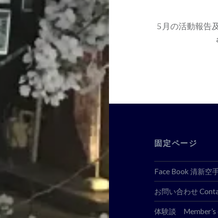
ゲ
ー
5月の活動報告及び６
シ
ョ
ン
固定ページ
Face Book 清新
お問い合わせ Contac
体験談 Member’s 