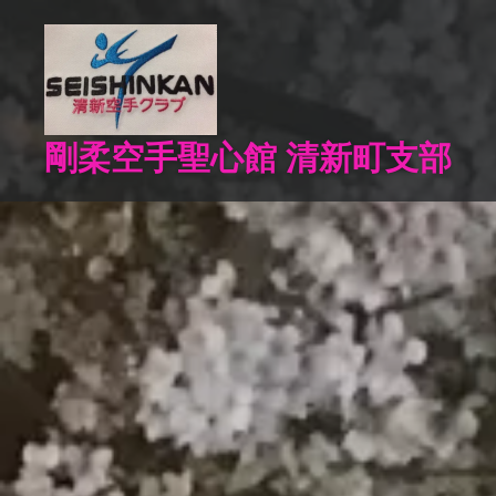
コ
ン
テ
ン
ツ
剛柔空手聖心館 清新町支部
へ
ス
キ
ッ
プ