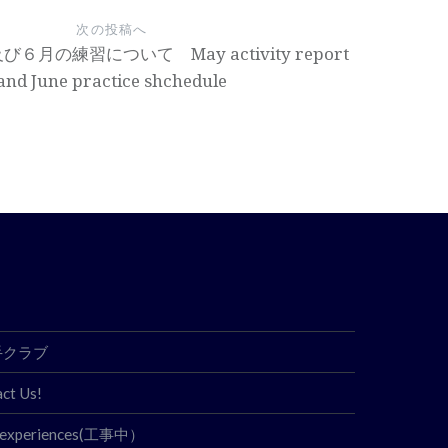
次の投稿へ
月の練習について May activity report
and June practice shchedule
空手クラブ
t Us!
experiences(工事中）