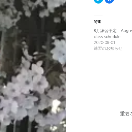
リ
で
ッ
共
ク
有
し
す
て
る
Twitter
に
関連
で
は
共
ク
有
リ
8月練習予定 Augus
(新
ッ
class schedule
し
ク
い
し
2020-08-01
ウ
て
ィ
く
練習のお知らせ
ン
だ
ド
さ
ウ
い
で
(新
開
し
き
い
ま
ウ
す)
ィ
ン
ド
ウ
で
投
開
き
ま
稿
す)
ナ
重要な
ビ