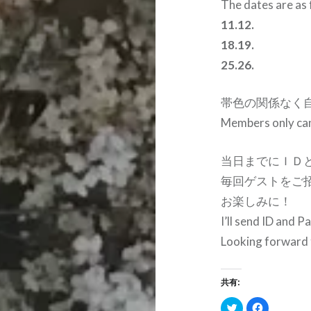
The dates are as 
11.12.
18.19.
25.26.
帯色の関係なく
Members only ca
当日までにＩＤ
毎回ゲストをご
お楽しみに！
I’ll send ID and P
Looking forward t
共有:
ク
Facebook