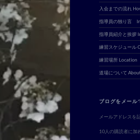
入会までの流れ How to
指導員の独り言 Instr
指導員紹介と挨拶 Instoru
練習スケジュール Clas
練習場所 Location
道場について About
ブログをメール
メールアドレスを
10人の購読者に加