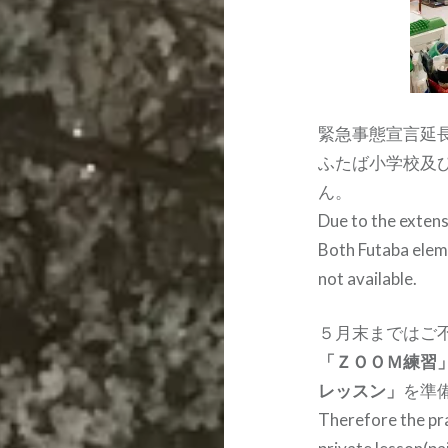
緊急事態宣言延
ふたば小学校及
ん。
Due to the extens
Both Futaba elem
not available.
５月末まではご
「ＺＯＯＭ練習
レッスン」
を準
Therefore the pr