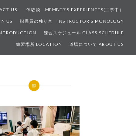
CT US!
体験談 MEMBER’S EXPERIENCES(工事中）
N US
指導員の独り言 INSTRUCTOR’S MONOLOGY
INTRODUCTION
練習スケジュール CLASS SCHEDULE
練習場所 LOCATION
道場について ABOUT US