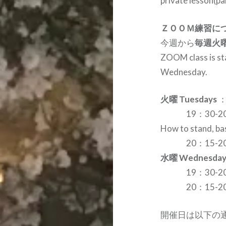
private lesson(pa
ＺＯＯＭ練習に
今週から
毎週火
ZOOM class is st
Wednesday.
火曜 Tuesdays
：
19：30-2
How to stand, bas
20：15-20：5
水曜 Wednesda
19：30-20：
20：15-20：5
開催日は以下の