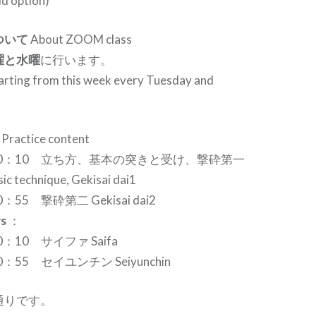
id option)
ついて
About ZOOM class
曜と水曜
に行います。
arting from this week every Tuesday and
Practice content
0：10 立ち方、基本の突きと受け、撃砕第一
ic technique, Gekisai dai1
5 撃砕第二 Gekisai dai2
ys
：
10 サイファ Saifa
5 セイユンチン Seiyunchin
通りです。