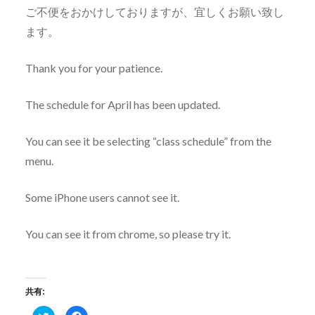
ご不便をおかけしておりますが、宜しくお願い致し
ます。
Thank you for your patience.
The schedule for April has been updated.
You can see it be selecting “class schedule” from the
menu.
Some iPhone users cannot see it.
You can see it from chrome, so please try it.
共有:
ク
Facebook