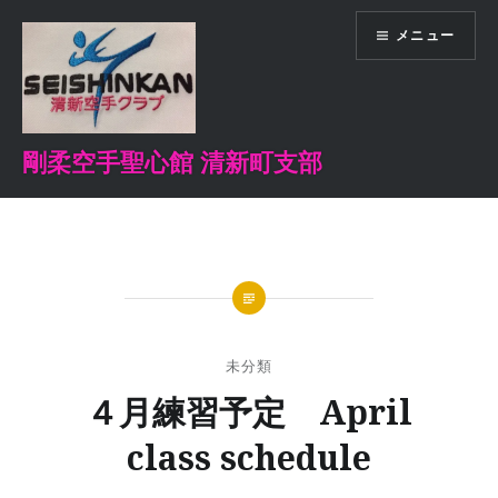
コ
メニュー
ン
テ
ン
ツ
へ
剛柔空手聖心館 清新町支部
ス
キ
ッ
プ
未分類
４月練習予定 April
class schedule