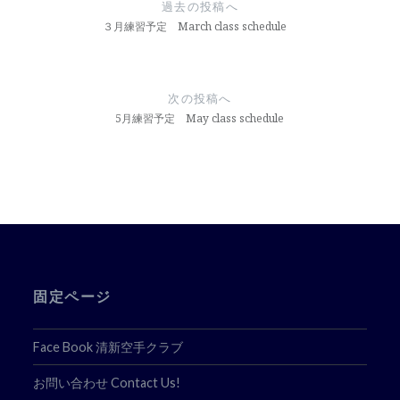
稿
過去の投稿へ
ナ
３月練習予定 March class schedule
ビ
ゲ
次の投稿へ
ー
5月練習予定 May class schedule
シ
ョ
ン
固定ページ
Face Book 清新空手クラブ
お問い合わせ Contact Us!