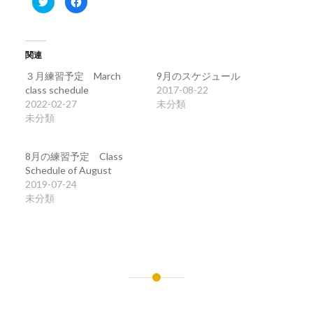
リ
で
ッ
共
ク
有
し
す
て
る
Twitter
に
関連
で
は
共
ク
有
リ
３月練習予定 March
9月のスケジュール
(新
ッ
class schedule
2017-08-22
し
ク
い
し
2022-02-27
未分類
ウ
て
ィ
く
未分類
ン
だ
ド
さ
ウ
い
で
(新
8月の練習予定 Class
開
し
き
い
Schedule of August
ま
ウ
2019-07-24
す)
ィ
ン
未分類
ド
ウ
で
開
き
ま
す)
投