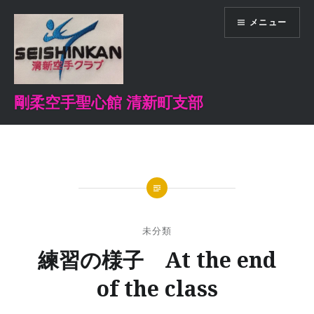
コ
メニュー
ン
テ
ン
ツ
へ
剛柔空手聖心館 清新町支部
ス
キ
ッ
プ
未分類
練習の様子 At the end
of the class