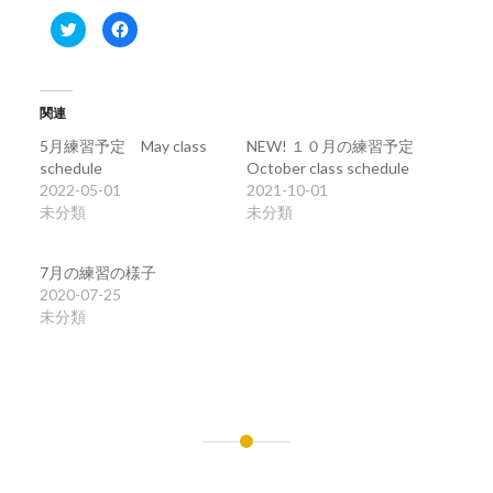
ク
Facebook
リ
で
ッ
共
ク
有
し
す
て
る
Twitter
に
関連
で
は
共
ク
有
リ
5月練習予定 May class
NEW! １０月の練習予定
(新
ッ
schedule
October class schedule
し
ク
い
し
2022-05-01
2021-10-01
ウ
て
ィ
く
未分類
未分類
ン
だ
ド
さ
ウ
い
で
(新
7月の練習の様子
開
し
き
い
2020-07-25
ま
ウ
未分類
す)
ィ
ン
ド
ウ
で
開
き
ま
す)
投