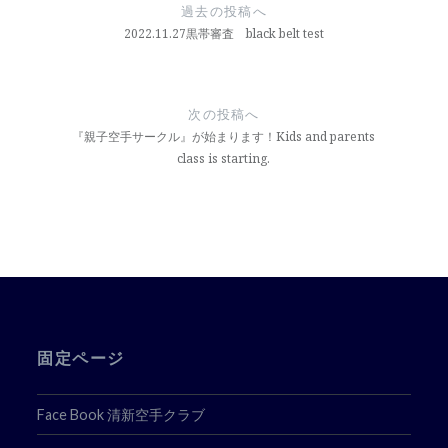
稿
過去の投稿へ
ナ
2022.11.27黒帯審査 black belt test
ビ
ゲ
次の投稿へ
ー
『親子空手サークル』が始まります！Kids and parents
class is starting.
シ
ョ
ン
固定ページ
Face Book 清新空手クラブ