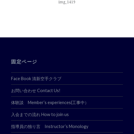
ナ
img_1419
ビ
ゲ
ー
シ
ョ
固定ページ
ン
Face Book 清新空手クラブ
お問い合わせ Contact Us!
体験談 Member’s experiences(工事中）
入会までの流れ How to join us
指導員の独り言 Instructor’s Monology