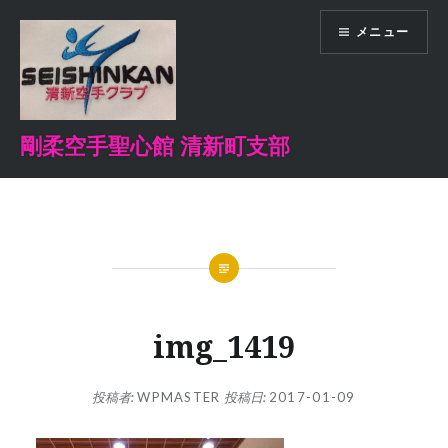
コ
メニュー
ン
テ
ン
ツ
へ
剛柔空手聖心館 清新町支部
ス
キ
ッ
プ
img_1419
投稿者:
WPMASTER
投稿日:
2017-01-09