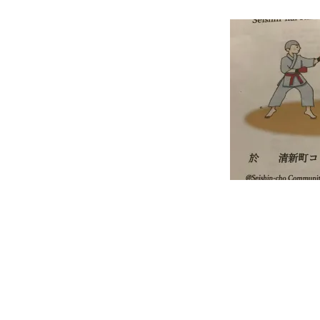
投
稿
ナ