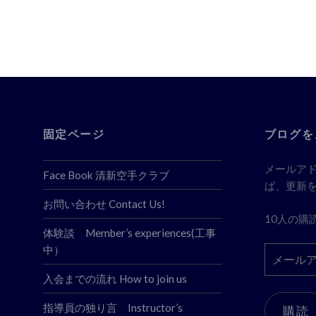
ビ
ゲ
ー
シ
ョ
ン
固定ページ
ブログを
メールア
Face Book 清新空手クラブ
ば、更新
お問い合わせ Contact Us!
10人の購
体験談 Member’s experiences(工事
中）
メ
ー
入会までの流れ How to join us
ル
ア
指導員の独り言 Instructor’s
購読