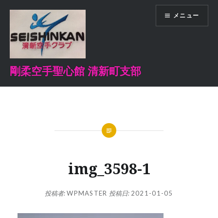
コ
メニュー
ン
テ
ン
ツ
へ
剛柔空手聖心館 清新町支部
ス
キ
ッ
プ
img_3598-1
投稿者:
WPMASTER
投稿日:
2021-01-05