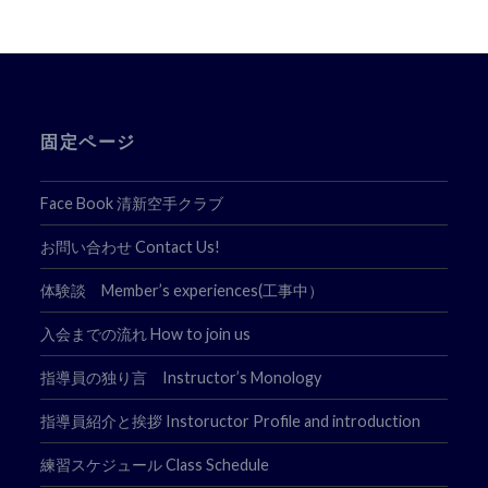
ゲ
ー
シ
ョ
固定ページ
ン
Face Book 清新空手クラブ
お問い合わせ Contact Us!
体験談 Member’s experiences(工事中）
入会までの流れ How to join us
指導員の独り言 Instructor’s Monology
指導員紹介と挨拶 Instoructor Profile and introduction
練習スケジュール Class Schedule