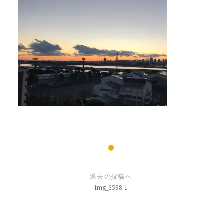
投
稿
過去の投稿へ
ナ
img_3598-1
ビ