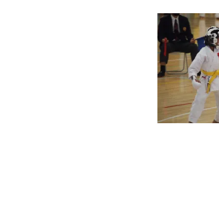
投
稿
ナ