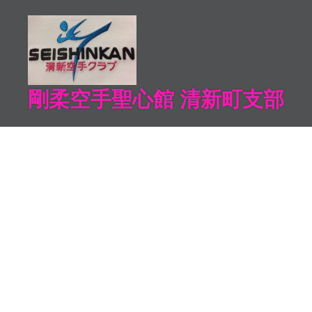
コ
ン
テ
ン
ツ
剛柔空手聖心館 清新町支部
へ
ス
キ
ッ
プ