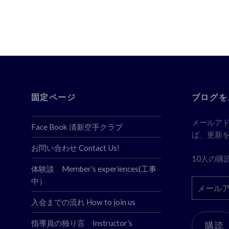
ビ
ゲ
ー
シ
ョ
ン
固定ページ
ブログを
メールア
Face Book 清新空手クラブ
ば、更新
お問い合わせ Contact Us!
10人の購
体験談 Member’s experiences(工事
中）
メ
ー
入会までの流れ How to join us
ル
ア
指導員の独り言 Instructor’s
購読