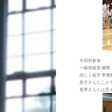
今回初参加
一般有級形 優勝
同じく組手 準優
息子さんと二人
色帯さんとは思