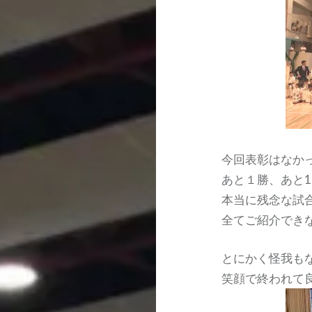
今回表彰はなか
あと１勝、あと
本当に残念な試
全てご紹介でき
とにかく怪我も
笑顔で終われて