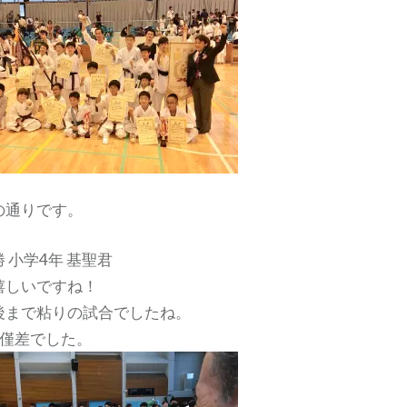
の通りです。
 小学4年 基聖君
嬉しいですね！
後まで粘りの試合でしたね。
、僅差でした。