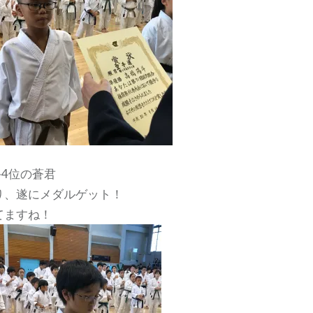
手4位の蒼君
り、遂にメダルゲット！
てますね！