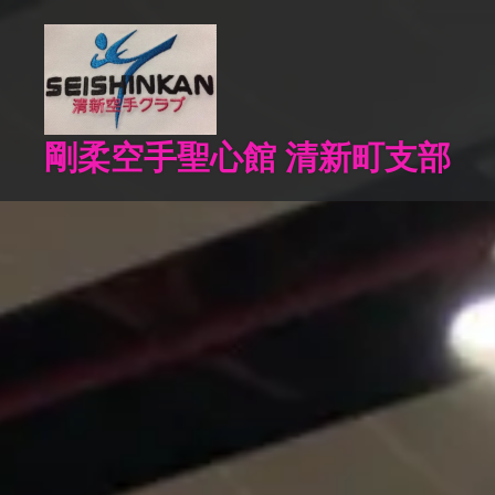
コ
ン
テ
ン
ツ
剛柔空手聖心館 清新町支部
へ
ス
キ
ッ
プ