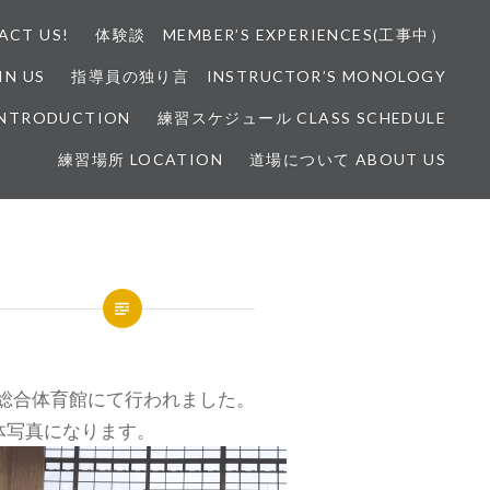
CT US!
体験談 MEMBER’S EXPERIENCES(工事中）
N US
指導員の独り言 INSTRUCTOR’S MONOLOGY
INTRODUCTION
練習スケジュール CLASS SCHEDULE
練習場所 LOCATION
道場について ABOUT US
川総合体育館にて行われました。
体写真になります。