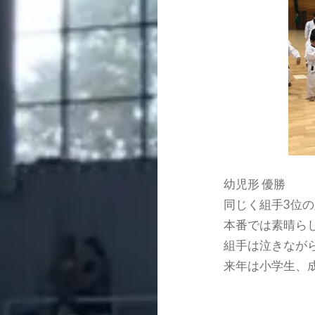
幼児形 優勝
同じく組手3位
本番では素晴ら
組手は泣きなが
来年は小学生、