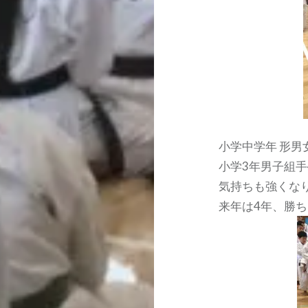
小学中学年 形男女
小学3年男子組手
気持ちも強くな
来年は4年、勝