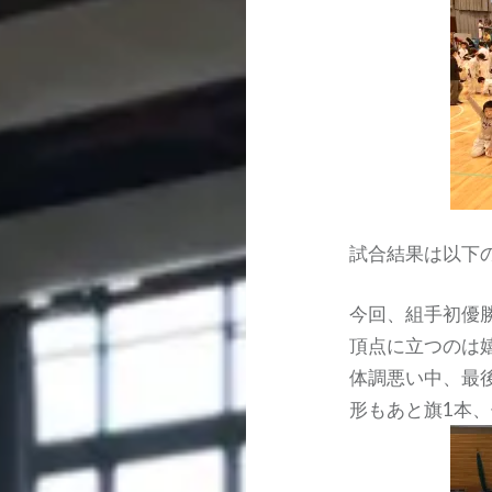
試合結果は以下
今回、組手初優勝
頂点に立つのは
体調悪い中、最
形もあと旗1本