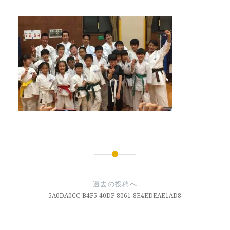
投
稿
過去の投稿へ
ナ
5A0DA0CC-B4F5-40DF-8061-8E4EDEAE1AD8
ビ