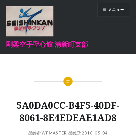
コ
メニュー
ン
テ
ン
ツ
へ
剛柔空手聖心館 清新町支部
ス
キ
ッ
プ
5A0DA0CC-B4F5-40DF-
8061-8E4EDEAE1AD8
投稿者:
WPMASTER
投稿日:
2018-05-04