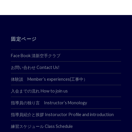
ゲ
ー
シ
ョ
固定ページ
ン
Face Book 清新空手クラブ
お問い合わせ Contact Us!
体験談 Member’s experiences(工事中）
入会までの流れ How to join us
指導員の独り言 Instructor’s Monology
指導員紹介と挨拶 Instoructor Profile and introduction
練習スケジュール Class Schedule