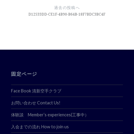
稿
過去の投稿へ
ナ
D12533DD-CE1F-4B90-B64B-18F7BDC3BC4F
ビ
ゲ
ー
シ
ョ
固定ページ
ン
Face Book 清新空手クラブ
お問い合わせ Contact Us!
体験談 Member’s experiences(工事中）
入会までの流れ How to join us