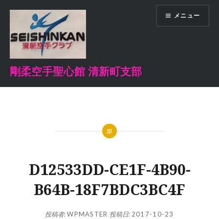
コ
メニュー
ン
テ
ン
ツ
へ
剛柔空手聖心館 清新町支部
ス
キ
ッ
プ
D12533DD-CE1F-4B90-
B64B-18F7BDC3BC4F
投稿者:
WPMASTER
投稿日:
2017-10-23