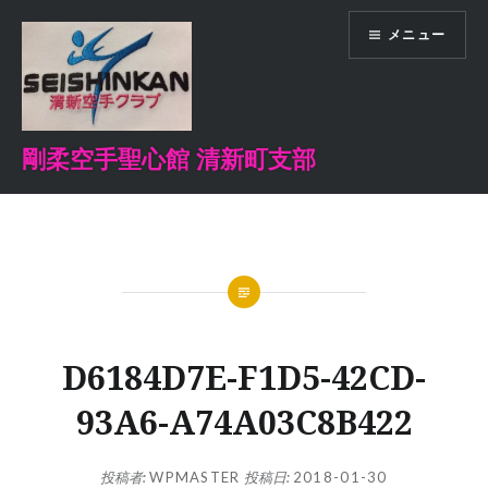
コ
メニュー
ン
テ
ン
ツ
へ
剛柔空手聖心館 清新町支部
ス
キ
ッ
プ
D6184D7E-F1D5-42CD-
93A6-A74A03C8B422
投稿者:
WPMASTER
投稿日:
2018-01-30