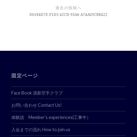
稿
過去の投稿へ
ナ
D6184D7E-F1D5-42CD-93A6-A74A03C8B422
ビ
ゲ
ー
シ
ョ
固定ページ
ン
Face Book 清新空手クラブ
お問い合わせ Contact Us!
体験談 Member’s experiences(工事中）
入会までの流れ How to join us