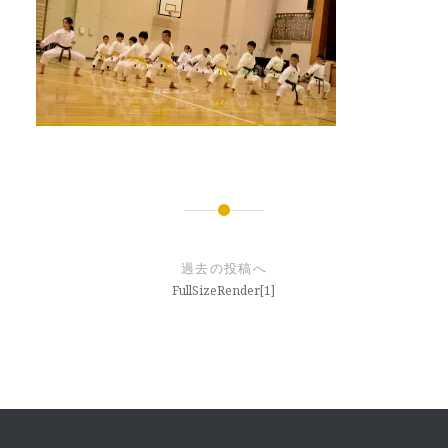
投
稿
過去の投稿へ
ナ
FullSizeRender[1]
ビ
ゲ
ー
シ