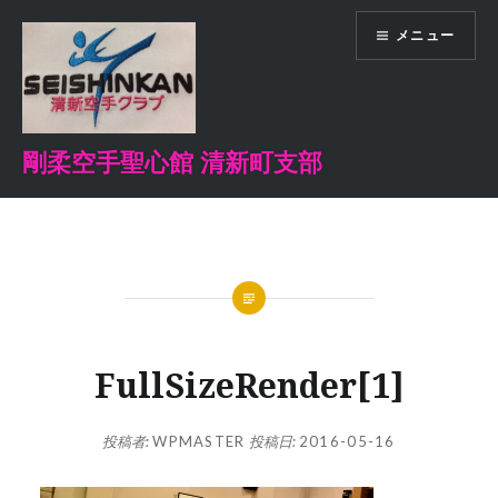
コ
メニュー
ン
テ
ン
ツ
へ
剛柔空手聖心館 清新町支部
ス
キ
ッ
プ
FullSizeRender[1]
投稿者:
WPMASTER
投稿日:
2016-05-16