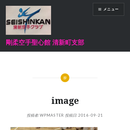
コ
メニュー
ン
テ
ン
ツ
へ
剛柔空手聖心館 清新町支部
ス
キ
ッ
プ
image
投稿者:
WPMASTER
投稿日:
2016-09-21