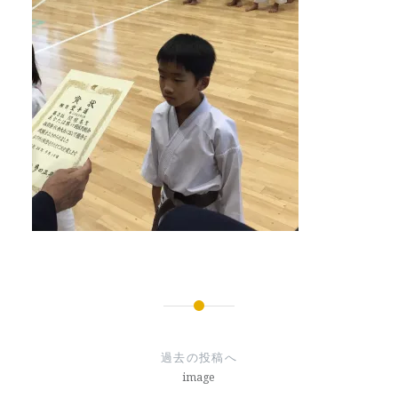
投
稿
過去の投稿へ
ナ
image