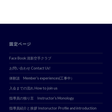
ビ
ゲ
ー
シ
ョ
固定ページ
ン
Face Book 清新空手クラブ
お問い合わせ Contact Us!
体験談 Member’s experiences(工事中）
入会までの流れ How to join us
指導員の独り言 Instructor’s Monology
指導員紹介と挨拶 Instoructor Profile and introduction