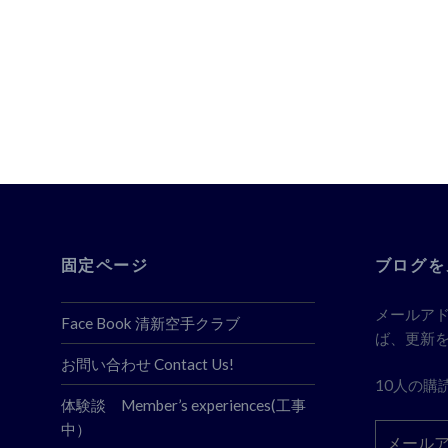
稿
ナ
ビ
ゲ
ー
シ
ョ
ン
固定ページ
ブログを
メールア
Face Book 清新空手クラブ
ば、更新
お問い合わせ Contact Us!
10人の購
体験談 Member’s experiences(工事
中）
メ