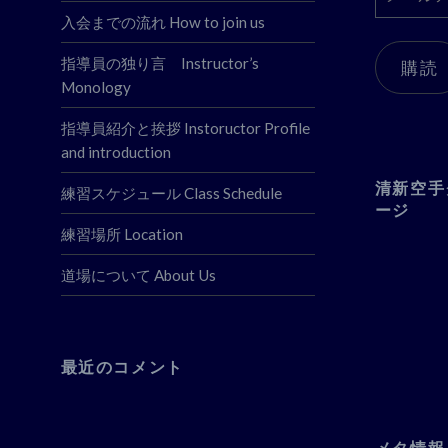
ー
入会までの流れ How to join us
ル
ア
指導員の独り言 Instructor’s
購読
ド
Monology
レ
ス
指導員紹介と挨拶 Instoructor Profile
and introduction
清新空手
練習スケジュール Class Schedule
ージ
練習場所 Location
道場について About Us
最近のコメント
メタ情報