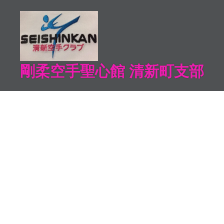
コ
ン
テ
ン
ツ
剛柔空手聖心館 清新町支部
へ
ス
キ
ッ
プ