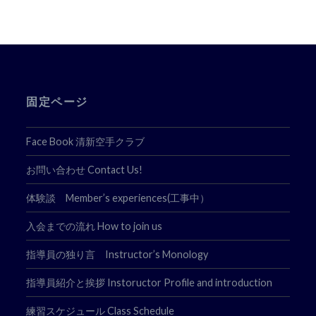
ゲ
ー
シ
ョ
固定ページ
ン
Face Book 清新空手クラブ
お問い合わせ Contact Us!
体験談 Member’s experiences(工事中）
入会までの流れ How to join us
指導員の独り言 Instructor’s Monology
指導員紹介と挨拶 Instoructor Profile and introduction
練習スケジュール Class Schedule