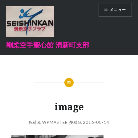
コ
メニュー
ン
テ
ン
ツ
へ
剛柔空手聖心館 清新町支部
ス
キ
ッ
プ
image
投稿者:
WPMASTER
投稿日:
2016-08-14