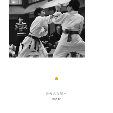
投
稿
過去の投稿へ
ナ
image
ビ