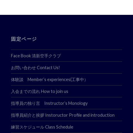
ゲ
ー
シ
ョ
固定ページ
ン
Face Book 清新空手クラブ
お問い合わせ Contact Us!
体験談 Member’s experiences(工事中）
入会までの流れ How to join us
指導員の独り言 Instructor’s Monology
指導員紹介と挨拶 Instoructor Profile and introduction
練習スケジュール Class Schedule