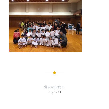
投
稿
過去の投稿へ
ナ
img_1421
ビ