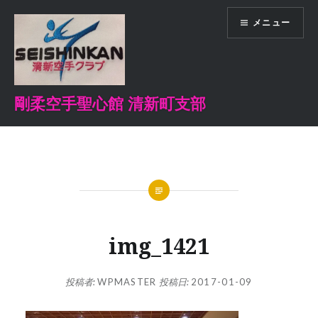
コ
メニュー
ン
テ
ン
ツ
へ
剛柔空手聖心館 清新町支部
ス
キ
ッ
プ
img_1421
投稿者:
WPMASTER
投稿日:
2017-01-09