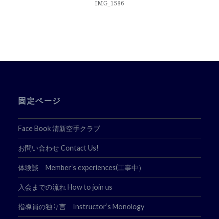
ナ
IMG_1586
ビ
ゲ
ー
シ
ョ
固定ページ
ン
Face Book 清新空手クラブ
お問い合わせ Contact Us!
体験談 Member’s experiences(工事中）
入会までの流れ How to join us
指導員の独り言 Instructor’s Monology