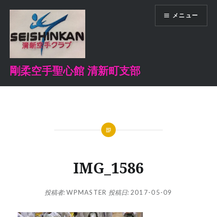
コ
メニュー
ン
テ
ン
ツ
へ
剛柔空手聖心館 清新町支部
ス
キ
ッ
プ
IMG_1586
投稿者:
WPMASTER
投稿日:
2017-05-09