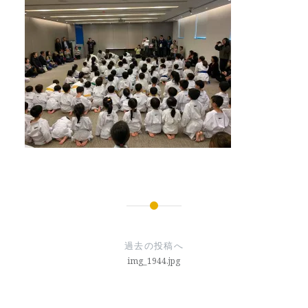
投
稿
過去の投稿へ
ナ
img_1944.jpg
ビ