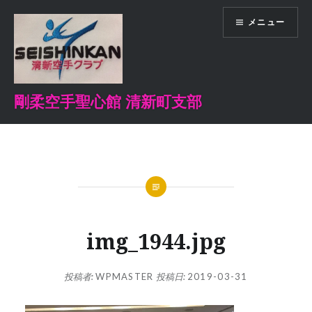
コ
メニュー
ン
テ
ン
ツ
へ
剛柔空手聖心館 清新町支部
ス
キ
ッ
プ
img_1944.jpg
投稿者:
WPMASTER
投稿日:
2019-03-31