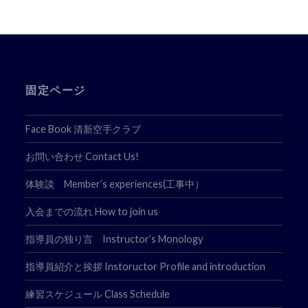
ゲ
ー
シ
ョ
固定ページ
ン
Face Book 清新空手クラブ
お問い合わせ Contact Us!
体験談 Member’s experiences(工事中）
入会までの流れ How to join us
指導員の独り言 Instructor’s Monology
指導員紹介と挨拶 Instoructor Profile and introduction
練習スケジュール Class Schedule