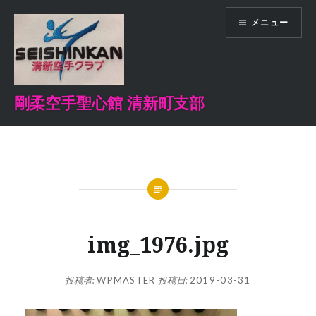
コ
メニュー
ン
テ
ン
ツ
へ
剛柔空手聖心館 清新町支部
ス
キ
ッ
プ
img_1976.jpg
投稿者:
WPMASTER
投稿日:
2019-03-31