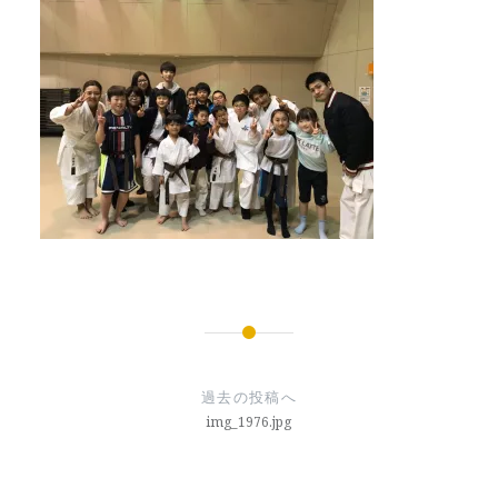
投
稿
過去の投稿へ
ナ
img_1976.jpg
ビ