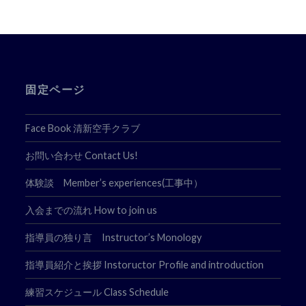
ゲ
ー
シ
ョ
固定ページ
ン
Face Book 清新空手クラブ
お問い合わせ Contact Us!
体験談 Member’s experiences(工事中）
入会までの流れ How to join us
指導員の独り言 Instructor’s Monology
指導員紹介と挨拶 Instoructor Profile and introduction
練習スケジュール Class Schedule