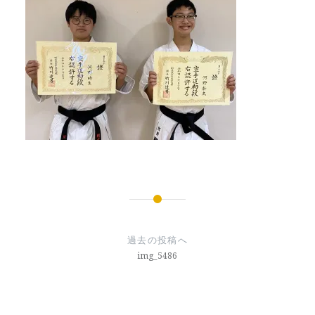
投
稿
過去の投稿へ
ナ
img_5486
ビ
ゲ