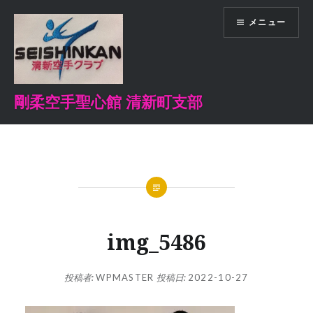
コ
メニュー
ン
テ
ン
ツ
へ
剛柔空手聖心館 清新町支部
ス
キ
ッ
プ
img_5486
投稿者:
WPMASTER
投稿日:
2022-10-27