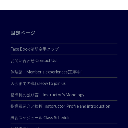
ー
シ
ョ
固定ページ
ン
Face Book 清新空手クラブ
お問い合わせ Contact Us!
体験談 Member’s experiences(工事中）
入会までの流れ How to join us
指導員の独り言 Instructor’s Monology
指導員紹介と挨拶 Instoructor Profile and introduction
練習スケジュール Class Schedule