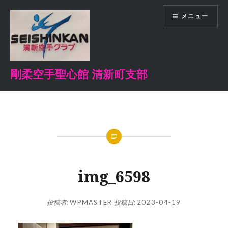
コ
メニュー
ン
テ
ン
ツ
へ
剛柔空手聖心館 清新町支部
ス
キ
ッ
プ
img_6598
投稿者:
WPMASTER
投稿日:
2023-04-19