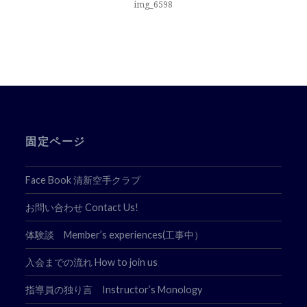
ナ
img_6598
ビ
ゲ
ー
シ
ョ
固定ページ
ン
Face Book 清新空手クラブ
お問い合わせ Contact Us!
体験談 Member’s experiences(工事中）
入会までの流れ How to join us
指導員の独り言 Instructor’s Monology